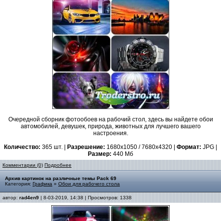
Очередной сборник фотообоев на рабочий стол, здесь вы найдете обои
автомобилей, девушек, природа, животных для лучшего вашего
настроения.
Количество:
365 шт. |
Разрешение:
1680x1050 / 7680x4320 |
Формат:
JPG |
Размер:
440 Мб
Комментарии (0)
Подробнее
Архив картинок на различные темы Pack 69
Категория:
Графика
»
Обои для рабочего стола
автор:
rad4en9
| 8-03-2019, 14:38 | Просмотров: 1338