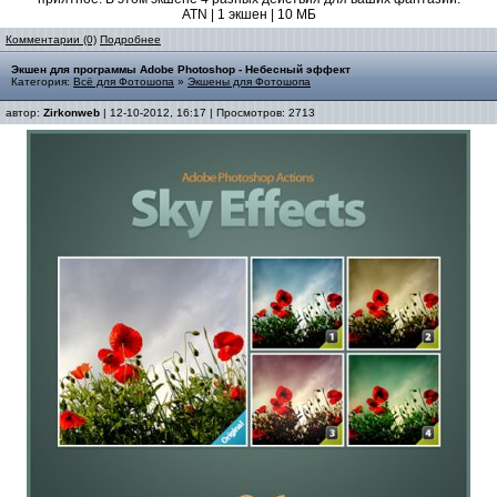
ATN | 1 экшен | 10 МБ
Комментарии (0)
Подробнее
Экшен для программы Adobe Photoshop - Небесный эффект
Категория:
Всё для Фотошопа
»
Экшены для Фотошопа
автор:
Zirkonweb
| 12-10-2012, 16:17 | Просмотров: 2713