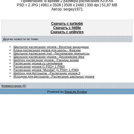
Примечание: В архиве 2 размера расписания А3 и А4
PSD + 2 JPG | 4961 x 3508 | 3508 x 2480 | 300 dpi | 51,87 MB
Автор: sergey1971
Скачать с turbobit
Скачать с hitfile
Скачать с unibytes
Другие новости по теме:
Школьное расписание уроков - Веселые карандаши
Бланк расписания уроков для школы - Фиксики
Школьное расписание psd - Диснеевские принцессы
Школьное расписание уроков - Диснеевские феи
Шаблон расписание уроков - Ученицы аниме
Расписание уроков со смурфиком
Расписание уроков (1 PSD+ 1 PNG)
Расписание уроков "Mundial" (1 PSD+ 1 PNG)
Шаблон для фотошопа - Расписание уроков 3
Исходник для фотошопа - Расписание школьных уроков
Комментарии (0)
Powered by
DataLife Engine