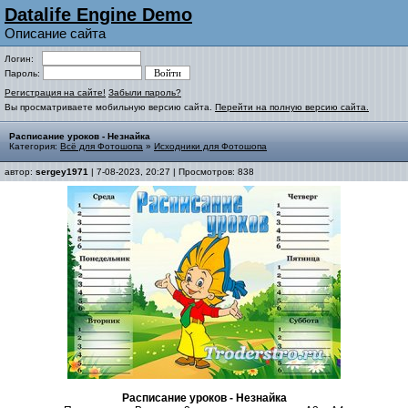
Datalife Engine Demo
Описание сайта
Логин:
Пароль:
Регистрация на сайте!
Забыли пароль?
Вы просматриваете мобильную версию сайта.
Перейти на полную версию сайта.
Расписание уроков - Незнайка
Категория:
Всё для Фотошопа
»
Исходники для Фотошопа
автор:
sergey1971
| 7-08-2023, 20:27 | Просмотров: 838
Расписание уроков - Незнайка