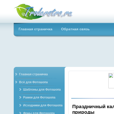
Troderstro.ru -
Главная страничка
Обратная связь
Портал о
графическом
Главная страничка
Всё для Фотошопа
Шаблоны для Фотошопа
Рамки для Фотошопа
Исходники для Фотошопа
Праздничный кал
природы
Фоны для Фотошопа