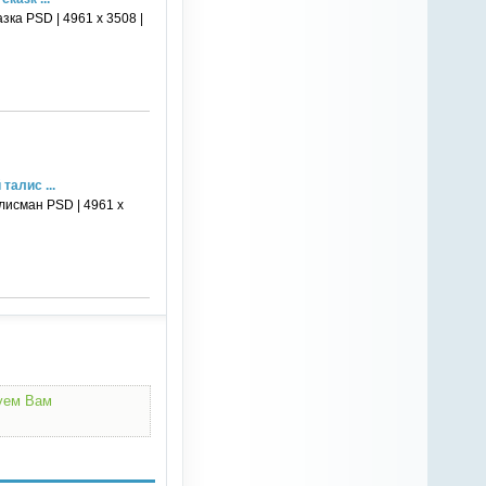
ка PSD | 4961 х 3508 |
талис ...
лисман PSD | 4961 х
дуем Вам