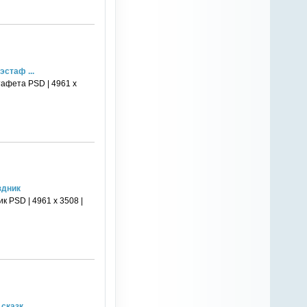
стаф ...
тафета PSD | 4961 х
здник
 PSD | 4961 х 3508 |
казк ...