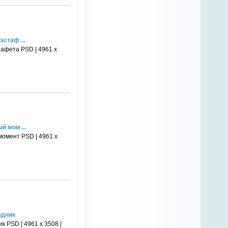
стаф ...
тафета PSD | 4961 х
й мом ...
момент PSD | 4961 х
здник
 PSD | 4961 х 3508 |