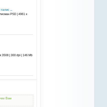
талис ...
лисман PSD | 4961 х
3508 | 300 dpi | 146 Mb
дуем Вам