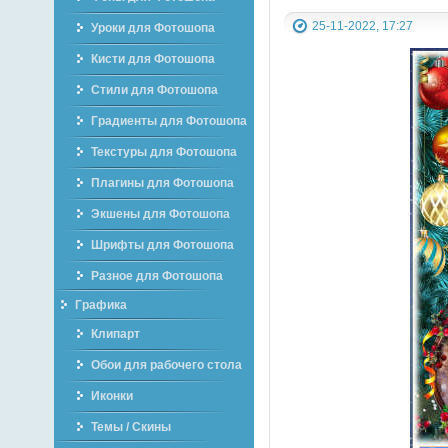
25-11-2022, 17:27
Уроки для Фотошопа
Кисти для Фотошопа
Стили для Фотошопа
Градиенты для Фотошопа
Текстуры для Фотошопа
Плагины для Фотошопа
Экшены для Фотошопа
Шрифты для Фотошопа
Разное для Фотошопа
Графика
Клипарт
Обои для рабочего стола
Иконки
Темы / Скины