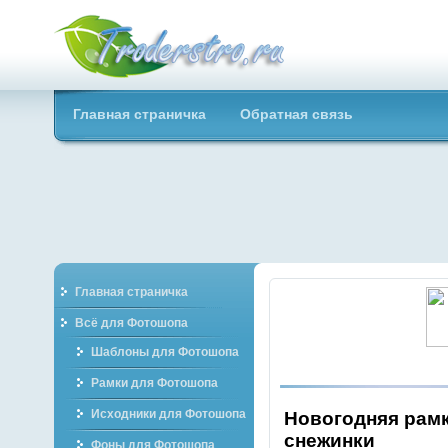
Troderstro.ru -
Главная страничка
Обратная связь
Портал о
графическом
Главная страничка
Всё для Фотошопа
Шаблоны для Фотошопа
Рамки для Фотошопа
Исходники для Фотошопа
Новогодняя рамк
снежинки
Фоны для Фотошопа