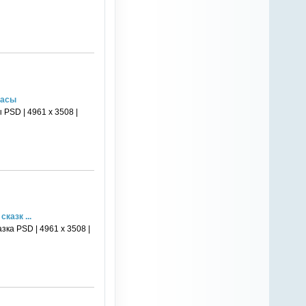
часы
PSD | 4961 х 3508 |
казк ...
ка PSD | 4961 х 3508 |