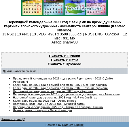
Перекидной календарь на 2023 год с зайцами на ярких, душевных
картинах японского художника - анималиста Кентаро Нишино (Kentaro
Nishino).
13 PSD | 13 PNG | 13 JPEG | 4961 х 3508 | 300 dpi | RUS | ENG | Обложка + 12
мес | 931 Mb
Автор: sharov08
Скачать с Turbobit
Скачать с Hitfile
Скачать с Uploaded
Другие новости по теме:
Праздничный календарь на 2023 год с рамкой для фото - 2023 С Днём
Рождения!
Календарь на 2023 год с рамкой для фото - 2023 Осенняя полянка
Календарь на 2023 год с рамкой для фото - 2023 Течение времени
Настенный перекидной календарь на 2023 год - Кролики
Перекидной календарь на 2023 год с рамками под фотографии - Моя семья
Настенный календарь-рамка на 2023 год - Мой учебный год
Календарь-рамка на 2023 год - Осень в небе
Настенный календарь на 2023 год - Мирский замок
Перекидной календарь на 2022 год - Тигры от Кентаро Нишино
Летняя рамка с зайцами - Лесной паводок
Комментарии (0)
Powered by
DataLife Engine