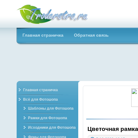
Troderstro.ru -
Главная страничка
Обратная связь
Портал о
графическом
Главная страничка
Всё для Фотошопа
Шаблоны для Фотошопа
Рамки для Фотошопа
Исходники для Фотошопа
Цветочная рамка
Фоны для Фотошопа