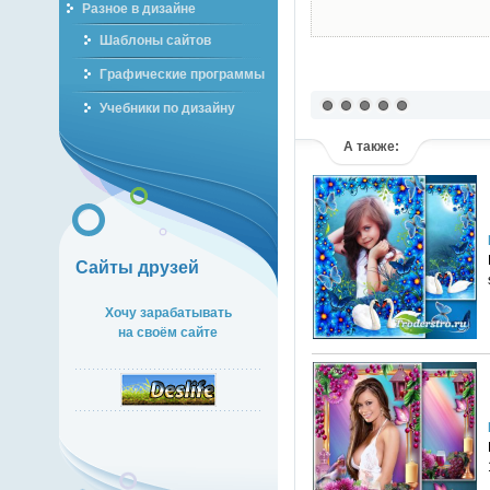
Разное в дизайне
Шаблоны сайтов
Графические программы
Учебники по дизайну
А также:
Сайты друзей
Хочу зарабатывать
на своём сайте