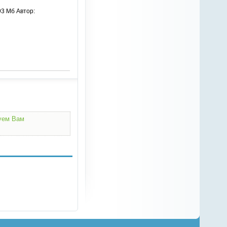
93 Мб Автор:
дуем Вам