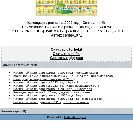
Календарь-рамка на 2023 год - Осень в небе
Примечание: В архиве 2 размера календаря А3 и А4
PSD + 2 PNG + JPG| 3508 x 4961 | 2480 x 3508 | 300 dpi | 175,27 MB
Автор: sergey1971
Скачать с turbobit
Скачать с hitfile
Скачать с gigapeta
Другие новости по теме:
Настенный календарь-рамка на 2023 год - Мелодия осени
Календарь-рамка для школьника на 2022 - 2023 год - Школьная пора
Набор png календарных сеток на 2023 год
Настенный календарь на 2023 год - Мирский замок
Настенный календарь на 2023 год - Наше прошедшее лето
Настенный календарь-рамка на 2022год - 23 февраля
Календарь-рамка на 2022 год - Дед мороз на тройке
Настенный календарь-рамка на 2022 год - Тигры
Настенный календарь-рамка на 2022 год - Денежное дерево
Настенный календарь на 2022 год - Осень за окном
Комментарии (0)
Powered by
DataLife Engine