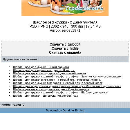
Шаблон psd кружки - С Днём учителя
PSD + PNG | 2362 x 945 | 300 dpi | 17,34 MB
Автор: sergey1971
Скачать с turbobit
Скачать с hitfile
Скачать с gigapeta
Другие новости по теме:
Шаблон psd для кружки - Знаки зодиака
Шаблон psd для кружки в подарок - 8 марта
Шаблон для кружки в подарок - С днем влюбленных
Шаблон для кружки с рамкой под фотографию - Зимние каникулы мультяшек
Шаблон для кружки в подарок на Новый год - Новогодняя ночь
Шаблон psd для кружки в подарок - Первый раз, в первый класс
Шаблон для подарочной кружки путешественнику - Моё летнее путешествие
Шаблон для кружки в подарок медику - С днём медика
Шаблон для кружки с рамкой под фотографию - Шаблон для кружки
Шаблон для кружки - До свидания детский сад
Комментарии (0)
Powered by
DataLife Engine