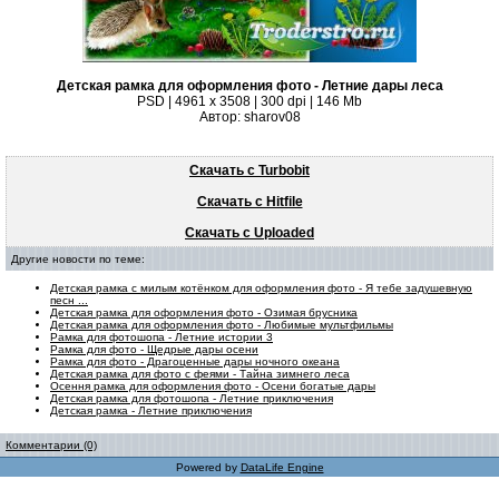
Детская рамка для оформления фото - Летние дары леса
PSD | 4961 х 3508 | 300 dpi | 146 Mb
Автор: sharov08
Скачать с Turbobit
Скачать с Hitfile
Скачать с Uploaded
Другие новости по теме:
Детская рамка с милым котёнком для оформления фото - Я тебе задушевную
песн ...
Детская рамка для оформления фото - Озимая брусника
Детская рамка для оформления фото - Любимые мультфильмы
Рамка для фотошопа - Летние истории 3
Рамка для фото - Щедрые дары осени
Рамка для фото - Драгоценные дары ночного океана
Детская рамка для фото с феями - Тайна зимнего леса
Осення рамка для оформления фото - Осени богатые дары
Детская рамка для фотошопа - Летние приключения
Детская рамка - Летние приключения
Комментарии (0)
Powered by
DataLife Engine