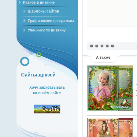
Разное в дизайне
Шаблоны сайтов
Графические программы
Учебники по дизайну
А также:
Сайты друзей
Хочу зарабатывать
на своём сайте