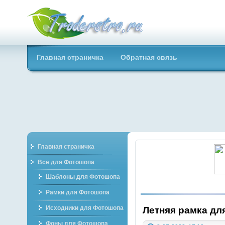
Troderstro.ru -
Главная страничка
Обратная связь
Портал о
графическом
Главная страничка
Всё для Фотошопа
Шаблоны для Фотошопа
Рамки для Фотошопа
Исходники для Фотошопа
Летняя рамка дл
Фоны для Фотошопа