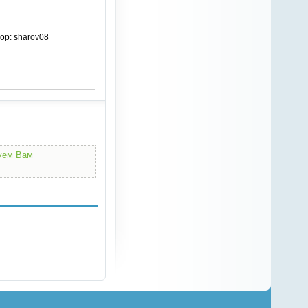
ор: sharov08
дуем Вам