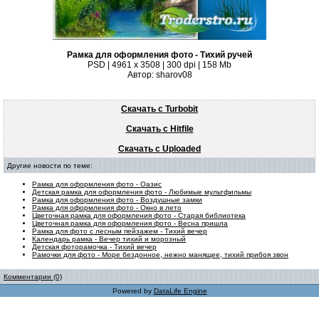
Рамка для оформления фото - Тихий ручей
PSD | 4961 х 3508 | 300 dpi | 158 Mb
Автор: sharov08
Скачать с Turbobit
Скачать с Hitfile
Скачать с Uploaded
Другие новости по теме:
Рамка для оформления фото - Оазис
Детская рамка для оформления фото - Любимые мультфильмы
Рамка для оформления фото - Воздушные замки
Рамка для оформления фото - Окно в лето
Цветочная рамка для оформления фото - Старая библиотека
Цветочная рамка для оформления фото - Весна пришла
Рамка для фото с лесным пейзажем - Тихий вечер
Календарь рамка - Вечер тихий и морозный
Детская фоторамочка - Тихий вечер
Рамочки для фото - Море бездонное, нежно манящее, тихий прибоя звон
Комментарии (0)
Powered by
DataLife Engine