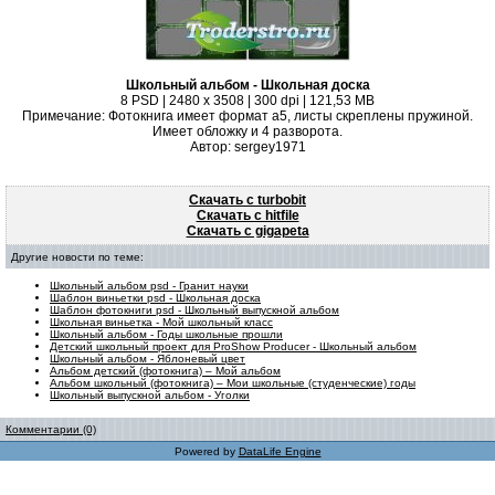
Школьный альбом - Школьная доска
8 PSD | 2480 x 3508 | 300 dpi | 121,53 MB
Примечание: Фотокнига имеет формат а5, листы скреплены пружиной.
Имеет обложку и 4 разворота.
Автор: sergey1971
Скачать с turbobit
Скачать с hitfile
Скачать с gigapeta
Другие новости по теме:
Школьный альбом psd - Гранит науки
Шаблон виньетки psd - Школьная доска
Шаблон фотокниги psd - Школьный выпускной альбом
Школьная виньетка - Мой школьный класс
Школьный альбом - Годы школьные прошли
Детский школьный проект для ProShow Producer - Школьный альбом
Школьный альбом - Яблоневый цвет
Альбом детский (фотокнига) – Мой альбом
Альбом школьный (фотокнига) – Мои школьные (студенческие) годы
Школьный выпускной альбом - Уголки
Комментарии (0)
Powered by
DataLife Engine