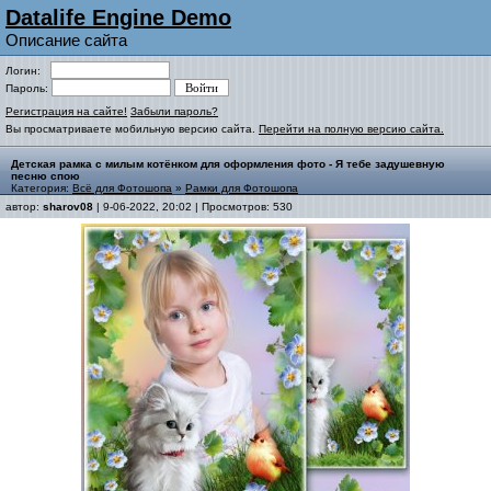
Datalife Engine Demo
Описание сайта
Логин:
Пароль:
Регистрация на сайте!
Забыли пароль?
Вы просматриваете мобильную версию сайта.
Перейти на полную версию сайта.
Детская рамка с милым котёнком для оформления фото - Я тебе задушевную
песню спою
Категория:
Всё для Фотошопа
»
Рамки для Фотошопа
автор:
sharov08
| 9-06-2022, 20:02 | Просмотров: 530