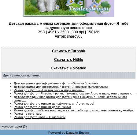
Детская рамка с милым котёнком для оформления фото - Я тебе
задушевную песню спою
PSD | 4961 х 3508 | 300 dpi | 150 Mb
Автор: sharov08
Скачать с Turbobit
Скачать с Hitfile
Скачать с Uploaded
Другие новости по теме:
Детская рамка для оформления фото - Озимая брусника
Детская рамка для оформления фото - Любимые мультфильмы
Рамка для фото – А ветер песню моря напевал
Рамка для фото - Я песню пропою тихонько океану А он, я знаю, мне откроет с ...
Детская праздничная рамка для фото к Дню Рождения - Тебе желаем много
подар ...
Рамка для фото с милым дельфинчиком - Лето, море!
Рамка для фото с милым дракончиком
Рамка для фото - Опять морозы, а я спою тебе про розы, подаренные в декабре
Рамка - с котёнком
Рамка для фотошопа – С котёнком
Комментарии (0)
Powered by
DataLife Engine