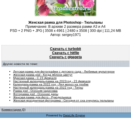
Женская рамка для Photoshop - Тюльпаны
Примечание: В архиве 2 размера рамки А3 и А4
PSD + 2 PNG + JPG | 3508 x 4961 | 2480 x 3508 | 300 dpi | 111,24 MB
Автор: sergey1971
Скачать с turbobit
Скачать с hitfile
Скачать с gigapeta
Другие новости по теме:
Детская рамка для фотографии с детского сада - Любимые мультгерои
Женская рамка psd - Когда яблони цветут
Мужская рамка - С 23 февраля
Настенный календарь-рамка на 2022год - 23 февраля
Календарь-рамка на 2022 год - Дед мороз на тройке
Настенный календарь-рамка на 2022 год - Тигры
Рамка psd - Осенняя зарисовка
Фоторамка psd - Осенние дары
Женская рамка для фото - Рукодельница
Женская праздничная фоторамка - Сегодня от сна очнулись тюльпаны
Комментарии (0)
Powered by
DataLife Engine