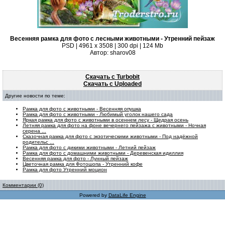
Весенняя рамка для фото с лесными животными - Утренний пейзаж
PSD | 4961 х 3508 | 300 dpi | 124 Mb
Автор: sharov08
Скачать с Turbobit
Скачать с Uploaded
Другие новости по теме:
Рамка для фото с животными - Весенняя опушка
Рамка для фото с животными - Любимый уголок нашего сада
Яркая рамка для фото с животными в осеннем лесу - Щедрая осень
Летняя рамка для фото на фоне вечернего пейзажа с животными - Ночная
серена ...
Сказочная рамка для фото с экзотическими животными - Под надёжной
родительс ...
Рамка для фото с дикими животными - Летний пейзаж
Рамка для фото с домашними животными - Деревенская идиллия
Весенняя рамка для фото - Лунный пейзаж
Цветочная рамка для Фотошопа - Утренний кофе
Рамка для фото Утренний моцион
Комментарии (0)
Powered by
DataLife Engine