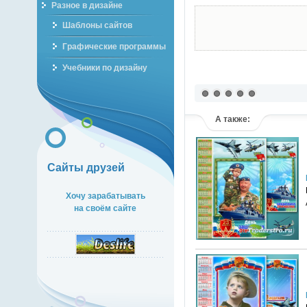
Разное в дизайне
Шаблоны сайтов
Графические программы
Учебники по дизайну
А также:
Сайты друзей
Хочу зарабатывать
на своём сайте