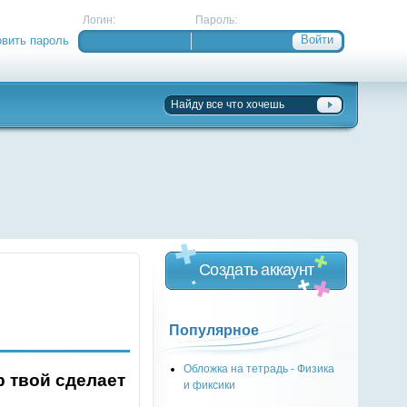
Логин:
Пароль:
овить пароль
Создать аккаунт
Популярное
Обложка на тетрадь - Физика
р твой сделает
и фиксики