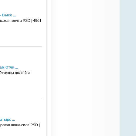
 Высо ...
ысокая мечта PSD | 4961
м Отчи ...
Отчизны долгой и
тырс ...
ырская наша сила PSD |