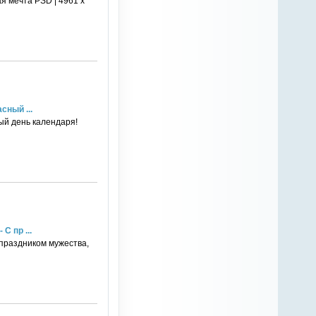
я мечта PSD | 4961 х
сный ...
ый день календаря!
С пр ...
 праздником мужества,