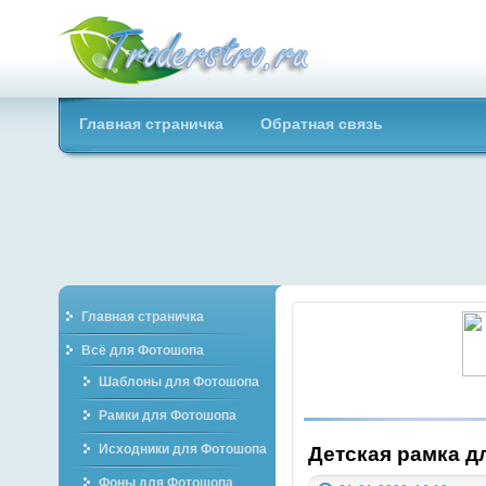
Troderstro.ru -
Главная страничка
Обратная связь
Портал о
графическом
Главная страничка
Всё для Фотошопа
Шаблоны для Фотошопа
Рамки для Фотошопа
Исходники для Фотошопа
Детская рамка дл
Фоны для Фотошопа