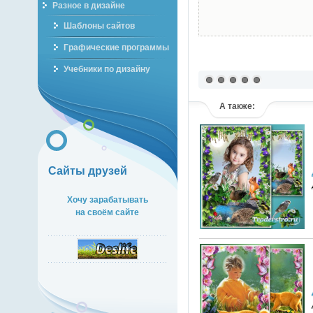
Разное в дизайне
Шаблоны сайтов
Графические программы
Учебники по дизайну
А также:
Сайты друзей
Хочу зарабатывать
на своём сайте