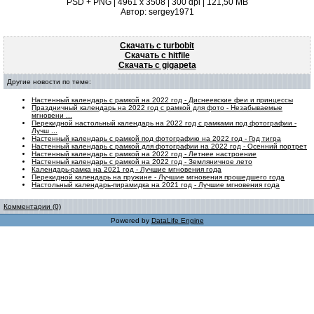
PSD + PNG | 4961 x 3508 | 300 dpi | 121,50 MB
Автор: sergey1971
Скачать с turbobit
Скачать с hitfile
Скачать с gigapeta
Другие новости по теме:
Настенный календарь с рамкой на 2022 год - Диснеевские феи и принцессы
Праздничный календарь на 2022 год с рамкой для фото - Незабываемые
мгновени ...
Перекидной настольный календарь на 2022 год с рамками под фотографии -
Лучш ...
Настенный календарь с рамкой под фотографию на 2022 год - Год тигра
Настенный календарь с рамкой для фотографии на 2022 год - Осенний портрет
Настенный календарь с рамкой на 2022 год - Летнее настроение
Настенный календарь с рамкой на 2022 год - Земляничное лето
Календарь-рамка на 2021 год - Лучшие мгновения года
Перекидной календарь на пружине - Лучшие мгновения прошедшего года
Настольный календарь-пирамидка на 2021 год - Лучшие мгновения года
Комментарии (0)
Powered by
DataLife Engine