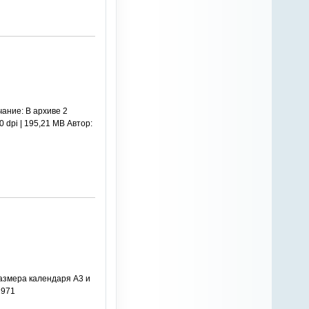
ание: В архиве 2
 dpi | 195,21 MB Автор:
размера календаря А3 и
1971