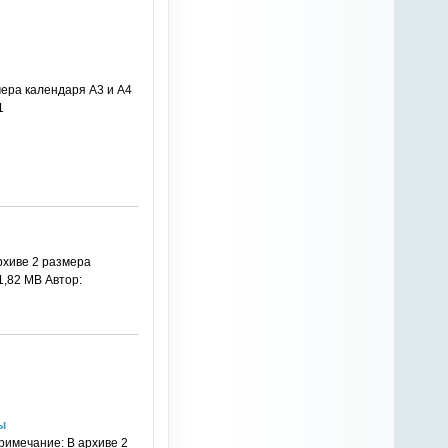
мера календаря А3 и А4
1
рхиве 2 размера
01,82 MB Автор:
ы
римечание: В архиве 2