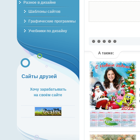
Разное в дизайне
Шаблоны сайтов
Графические программы
Учебники по дизайну
А также:
Сайты друзей
Хочу зарабатывать
на своём сайте