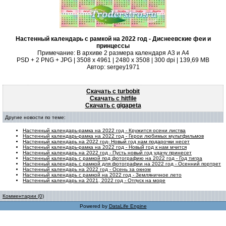
Настенный календарь с рамкой на 2022 год - Диснеевские феи и
принцессы
Примечание: В архиве 2 размера календаря А3 и А4
PSD + 2 PNG + JPG | 3508 x 4961 | 2480 x 3508 | 300 dpi | 139,69 MB
Автор: sergey1971
Скачать с turbobit
Скачать с hitfile
Скачать с gigapeta
Другие новости по теме:
Настенный календарь-рамка на 2022 год - Кружится осени листва
Настенный календарь-рамка на 2022 год - Герои любимых мультфильмов
Настенный календарь на 2022 год- Новый год нам подарочки несет
Настенный календарь-рамка на 2022 год - Новый год к нам мчится
Настенный календарь на 2022 год - Пусть новый год удачу принесет
Настенный календарь с рамкой под фотографию на 2022 год - Год тигра
Настенный календарь с рамкой для фотографии на 2022 год - Осенний портрет
Настенный календарь на 2022 год - Осень за окном
Настенный календарь с рамкой на 2022 год - Земляничное лето
Настенный календарь на 2021, 2022 год - Отпуск на море
Комментарии (0)
Powered by
DataLife Engine