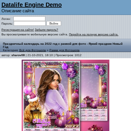
Datalife Engine Demo
Описание сайта
Логин:
Пароль:
Регистрация на сайте!
Забыли пароль?
Вы просматриваете мобильную версию сайта.
Перейти на полную версию сайта.
Праздничный календарь на 2022 год с рамкой для фото - Яркий праздник Новый
Год
Категория:
Всё для Фотошопа
»
Рамки для Фотошопа
автор:
sharov08
| 21-10-2021, 18:10 | Просмотров: 1012