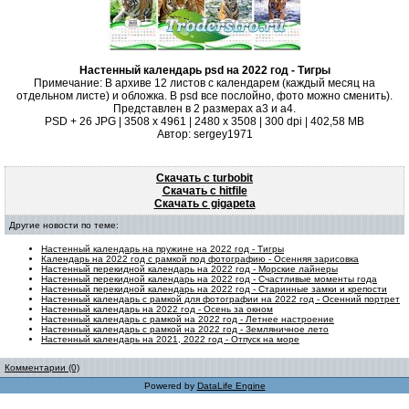
Настенный календарь psd на 2022 год - Тигры
Примечание: В архиве 12 листов с календарем (каждый месяц на
отдельном листе) и обложка. В psd все послойно, фото можно сменить).
Представлен в 2 размерах а3 и а4.
PSD + 26 JPG | 3508 x 4961 | 2480 x 3508 | 300 dpi | 402,58 MB
Автор: sergey1971
Скачать с turbobit
Скачать с hitfile
Скачать с gigapeta
Другие новости по теме:
Настенный календарь на пружине на 2022 год - Тигры
Календарь на 2022 год с рамкой под фотографию - Осенняя зарисовка
Настенный перекидной календарь на 2022 год - Морские лайнеры
Настенный перекидной календарь на 2022 год - Счастливые моменты года
Настенный перекидной календарь на 2022 год - Старинные замки и крепости
Настенный календарь с рамкой для фотографии на 2022 год - Осенний портрет
Настенный календарь на 2022 год - Осень за окном
Настенный календарь с рамкой на 2022 год - Летнее настроение
Настенный календарь с рамкой на 2022 год - Земляничное лето
Настенный календарь на 2021, 2022 год - Отпуск на море
Комментарии (0)
Powered by
DataLife Engine