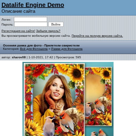
Datalife Engine Demo
Описание сайта
Логин:
Пароль:
Регистрация на сайте!
Забыли пароль?
Вы просматриваете мобильную версию сайта.
Перейти на полную версию сайта.
Осенняя рамка для фото - Прилетели свиристели
Категория:
Всё для Фотошопа
»
Рамки для Фотошопа
автор:
sharov08
| 1-10-2021, 17:42 | Просмотров: 595