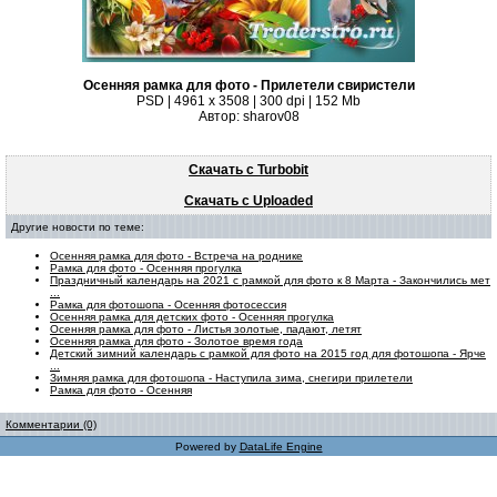
Осенняя рамка для фото - Прилетели свиристели
PSD | 4961 х 3508 | 300 dpi | 152 Mb
Автор: sharov08
Скачать с Turbobit
Скачать с Uploaded
Другие новости по теме:
Осенняя рамка для фото - Встреча на роднике
Рамка для фото - Осенняя прогулка
Праздничный календарь на 2021 с рамкой для фото к 8 Марта - Закончились мет
...
Рамка для фотошопа - Осенняя фотосессия
Осенняя рамка для детских фото - Осенняя прогулка
Осенняя рамка для фото - Листья золотые, падают, летят
Осенняя рамка для фото - Золотое время года
Детский зимний календарь с рамкой для фото на 2015 год для фотошопа - Ярче
...
Зимняя рамка для фотошопа - Наступила зима, снегири прилетели
Рамка для фото - Осенняя
Комментарии (0)
Powered by
DataLife Engine