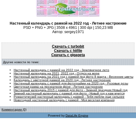
Настенный календарь с рамкой на 2022 год - Летнее настроение
PSD + PNG + JPG | 3508 x 4961 | 300 dpi | 150,23 MB
Автор: sergey1971
Скачать с turbobit
Скачать с hitfile
Скачать с gigapeta
Другие новости по теме:
Настенный календарь с рамкой на 2022 год - Земляничное лето
Настенный календарь на 2021, 2022 год - Отпуск на море
Настенный календарь на 2021 год с рамкой под фото 8 марта - Весенние цветы
Календарь с цветочной рамкой на 2020 год - Летнее настроение
Настенный календарь с рамкой для фотографии на 2020 год - Розовые розы
Цветочная рамка на прозрачном фоне - Летнее настроение
Настенный календарь 2015 с рамкой для фото - Зимний праздник Новый год
Зимний настенный календарь с рамкой для фото - Новый год к нам мчится
Романтический настенный календарь с рамкой - Тебя люблю еще сильнее
Новогодний настенный календарь с рамкой - Моя веселая компания
Комментарии (0)
Powered by
DataLife Engine