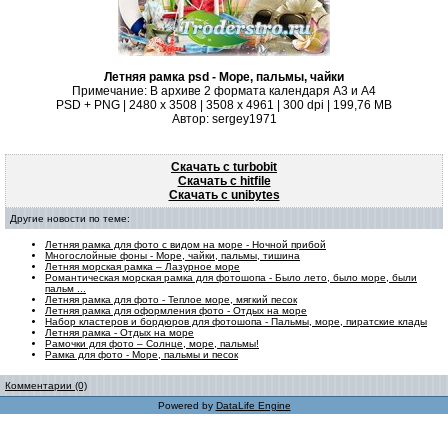
Летняя рамка psd - Море, пальмы, чайки
Примечание: В архиве 2 формата календаря А3 и А4
PSD + PNG | 2480 x 3508 | 3508 x 4961 | 300 dpi | 199,76 MB
Автор: sergey1971
Скачать с turbobit
Скачать с hitfile
Скачать с unibytes
Другие новости по теме:
Летняя рамка для фото с видом на море - Ночной прибой
Многослойные фоны - Море, чайки, пальмы, тишина
Летняя морская рамка – Лазурное море
Романтическая морская рамка для фотошопа - Было лето, было море, были
пальм ...
Летняя рамка для фото - Теплое море, мягкий песок
Летняя рамка для оформления фото - Отдых на море
Набор кластеров и бордюров для фотошопа - Пальмы, море, пиратские клады
Летняя рамка - Отдых на море
Рамочки для фото – Солнце, море, пальмы!
Рамка для фото - Море, пальмы и песок
Комментарии (0)
Powered by
DataLife Engine