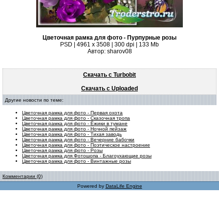
Цветочная рамка для фото - Пурпурные розы
PSD | 4961 х 3508 | 300 dpi | 133 Mb
Автор: sharov08
Скачать с Turbobit
Скачать с Uploaded
Другие новости по теме:
Цветочная рамка для фото - Первая охота
Цветочная рамка для фото - Сказочная тропа
Цветочная рамка для фото - Ёжики в тумане
Цветочная рамка для фото - Ночной пейзаж
Цветочная рамка для фото - Тихая заводь
Цветочная рамка для фото - Вечерние бабочки
Цветочная рамка для фото - Поэтическое настроение
Цветочная рамка для фото - Розы
Цветочная рамка для Фотошопа - Благоухающие розы
Цветочная рамка для фото - Винтажные розы
Комментарии (0)
Powered by
DataLife Engine