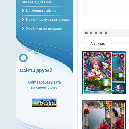
Разное в дизайне
Шаблоны сайтов
Графические программы
Учебники по дизайну
А также:
Сайты друзей
Хочу зарабатывать
на своём сайте