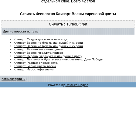
отдельном слое. Всего 42 слоя
Скачать бесплатно Клипарт Весны сиреневой цветы
Скачать с TurboBit.Net
Другие новости по теме:
Клипарт Сакура для всех и навсегда
Клипарт Весенние букеты ландышей и сирени
Клипарт Весенние букеты ландышей и сирени
Клипарт Ранние весенние цветы
Клипарт Весенняя радуга ирисов
Клипарт Сирень, черёмуха и ландыши в цвету
Клипарт Ленточки и букеты весенних цветов ко Дню Победы
Клипарт Разные еловые ветки
Клипарт Белые цветы весны
Клипарт Иероглифы весны
Комментарии (0)
Powered by
DataLife Engine