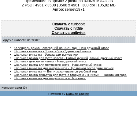
Примечание: В архиве 2 размера виньетки а4 и а3
2 PSD | 4961 x 3508 | 3508 x 4961 | 300 dpi | 105,82 MB
Автор: sergey1971
Скачать с turbobit
Скачать с hitfile
Скачать с unibytes
Другие новости по теме:
Календарь-рамка новогодний на 2021 год - Наш дружный класс
Школьная виньетка к 1 сентебря - Здравствуй школа
Школьная виньетка - Успеха вам выпускники
Школьная рамка для фото класса - Самый лучший, самый дружный класс
Школьная детская виньетка - Наш дружный класс
Школьная рамка для группового фото - Наш дружный класс
Школьная виньетка для выпускников - Прозвенел последний звонок
Школьная виньетка — Вот и заканчивается учебный год
Школьная рамка-виньетка для фото с глобусом и книгами — Школьная пора
Школьная виньетка для выпускников – Наш класс
Комментарии (0)
Powered by
DataLife Engine