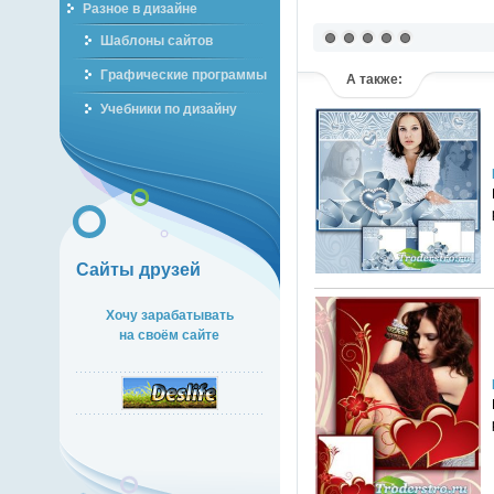
Разное в дизайне
Шаблоны сайтов
Графические программы
А также:
Учебники по дизайну
Сайты друзей
Хочу зарабатывать
на своём сайте