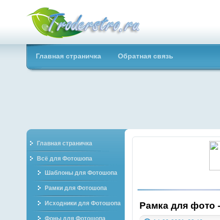
Troderstro.ru -
Главная страничка
Обратная связь
Портал о
графическом
Главная страничка
Всё для Фотошопа
Шаблоны для Фотошопа
Рамки для Фотошопа
Исходники для Фотошопа
Рамка для фото 
Фоны для Фотошопа