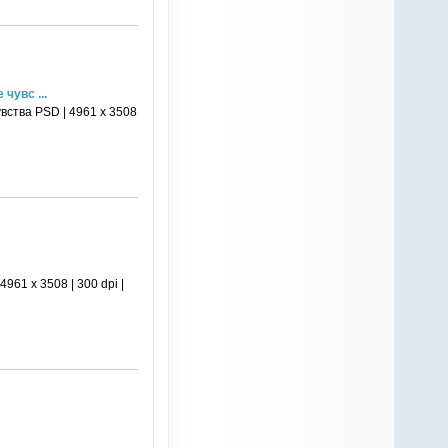
чувс ...
вства PSD | 4961 х 3508
61 х 3508 | 300 dpi |