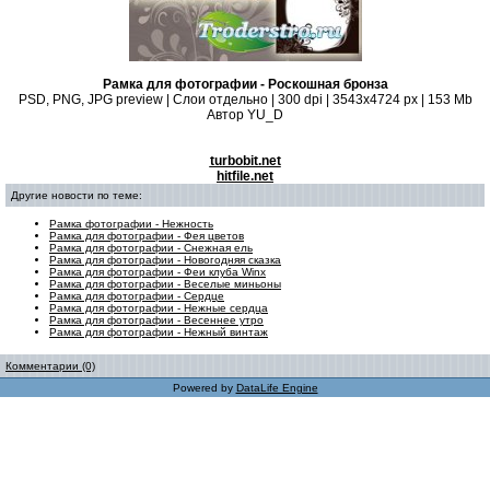
Рамка для фотографии - Роскошная бронза
PSD, PNG, JPG preview | Слои отдельно | 300 dpi | 3543x4724 px | 153 Mb
Автор YU_D
turbobit.net
hitfile.net
Другие новости по теме:
Рамка фотографии - Нежность
Рамка для фотографии - Фея цветов
Рамка для фотографии - Снежная ель
Рамка для фотографии - Новогодняя сказка
Рамка для фотографии - Феи клуба Winx
Рамка для фотографии - Веселые миньоны
Рамка для фотографии - Сердце
Рамка для фотографии - Нежные сердца
Рамка для фотографии - Весеннее утро
Рамка для фотографии - Нежный винтаж
Комментарии (0)
Powered by
DataLife Engine