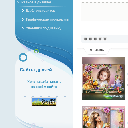
Разное в дизайне
Шаблоны сайтов
Графические программы
Учебники по дизайну
А также:
Сайты друзей
Хочу зарабатывать
на своём сайте