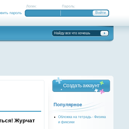
Логин:
Пароль:
овить пароль
Создать аккаунт
Популярное
Обложка на тетрадь - Физика
ться! Журчат
и фиксики