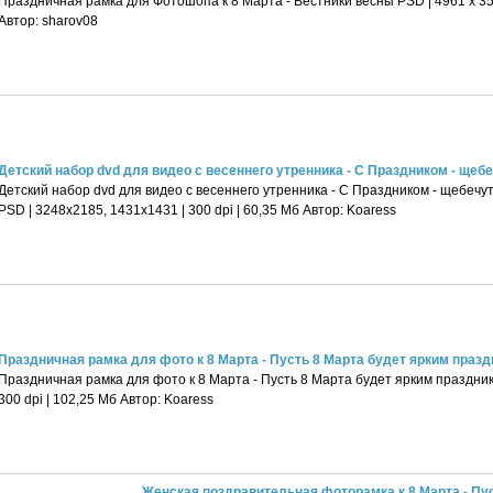
Праздничная рамка для Фотошопа к 8 Марта - Вестники весны PSD | 4961 х 350
Автор: sharov08
Детский набор dvd для видео с весеннего утренника - С Праздником - щебеч
Детский набор dvd для видео с весеннего утренника - С Праздником - щебечут
PSD | 3248x2185, 1431x1431 | 300 dpi | 60,35 Мб Автор: Koaress
Праздничная рамка для фото к 8 Марта - Пусть 8 Марта будет ярким праз
Праздничная рамка для фото к 8 Марта - Пусть 8 Марта будет ярким праздни
300 dpi | 102,25 Мб Автор: Koaress
Женская поздравительная фоторамка к 8 Марта - Пу