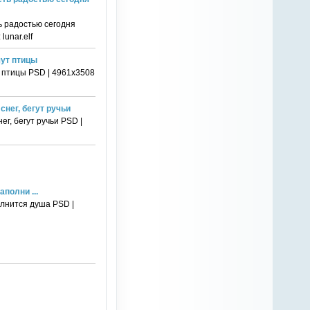
ь радостью сегодня
lunar.elf
чут птицы
т птицы PSD | 4961х3508
снег, бегут ручьи
г, бегут ручьи PSD |
полни ...
олнится душа PSD |