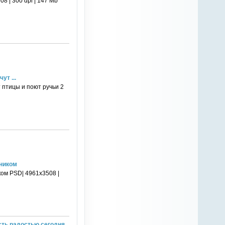
8 | 300 dpi | 147 Mb
ут ...
 птицы и поют ручьи 2
дником
ком PSD| 4961x3508 |
сть радостью сегодня