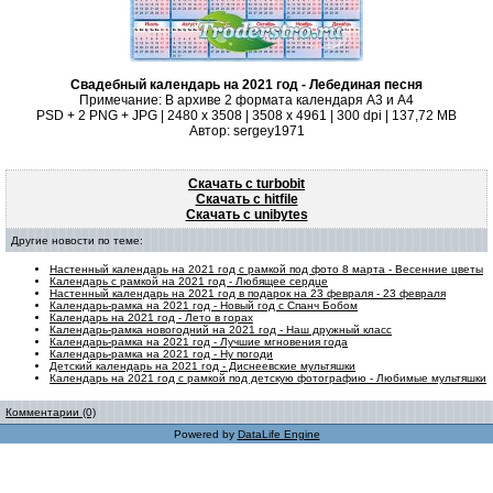
Свадебный календарь на 2021 год - Лебединая песня
Примечание: В архиве 2 формата календаря А3 и А4
PSD + 2 PNG + JPG | 2480 x 3508 | 3508 x 4961 | 300 dpi | 137,72 MB
Автор: sergey1971
Скачать с turbobit
Скачать с hitfile
Скачать с unibytes
Другие новости по теме:
Настенный календарь на 2021 год с рамкой под фото 8 марта - Весенние цветы
Календарь с рамкой на 2021 год - Любящее сердце
Настенный календарь на 2021 год в подарок на 23 февраля - 23 февраля
Календарь-рамка на 2021 год - Новый год с Спанч Бобом
Календарь на 2021 год - Лето в горах
Календарь-рамка новогодний на 2021 год - Наш дружный класс
Календарь-рамка на 2021 год - Лучшие мгновения года
Календарь-рамка на 2021 год - Ну погоди
Детский календарь на 2021 год - Диснеевские мультяшки
Календарь на 2021 год с рамкой под детскую фотографию - Любимые мультяшки
Комментарии (0)
Powered by
DataLife Engine