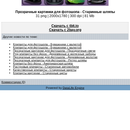
Прозрачные картинки для фотошопа - Старинные шляпы
31 png | 2000х1780 | 300 dpi | 81 Mb
Скачать с tbit.to
Скачать с 2bay.org
Другие новости по теме:
Клипарты для фотошопа - Бумажники с валютой
Клипарты для фотошопа - Бумажники с валютой
Прозрачные картинки для фотошопа - Праздничные свечи
Png клипарты без фона - Деревянные и железные заборы
Прозрачные картинки для фотошопа - Деревянные молотки
Прозрачные клипарты для фотошопа - Ретро шляпы
Клипарты без фона - Американская шляпа
Растровые клипарты - Старинные автомобили
Качественные клипарты - Старинные кареты
Клипарты картинки - Старинные щиты
Комментарии (0)
Powered by
DataLife Engine