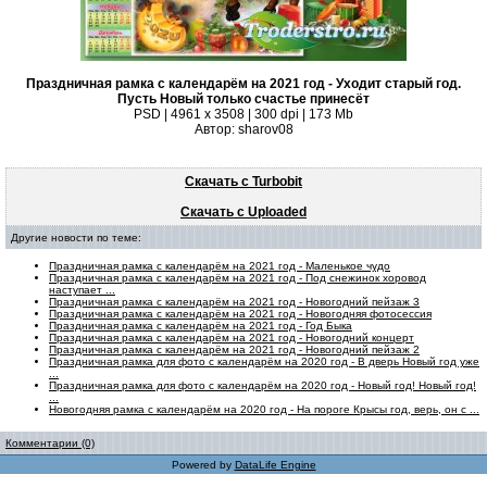
Праздничная рамка с календарём на 2021 год - Уходит старый год.
Пусть Новый только счастье принесёт
PSD | 4961 х 3508 | 300 dpi | 173 Mb
Автор: sharov08
Скачать с Turbobit
Скачать с Uploaded
Другие новости по теме:
Праздничная рамка с календарём на 2021 год - Маленькое чудо
Праздничная рамка с календарём на 2021 год - Под снежинок хоровод
наступает ...
Праздничная рамка с календарём на 2021 год - Новогодний пейзаж 3
Праздничная рамка с календарём на 2021 год - Новогодняя фотосессия
Праздничная рамка с календарём на 2021 год - Год Быка
Праздничная рамка с календарём на 2021 год - Новогодний концерт
Праздничная рамка с календарём на 2021 год - Новогодний пейзаж 2
Праздничная рамка для фото с календарём на 2020 год - В дверь Новый год уже
...
Праздничная рамка для фото с календарём на 2020 год - Новый год! Новый год!
...
Новогодняя рамка с календарём на 2020 год - На пороге Крысы год, верь, он с ...
Комментарии (0)
Powered by
DataLife Engine