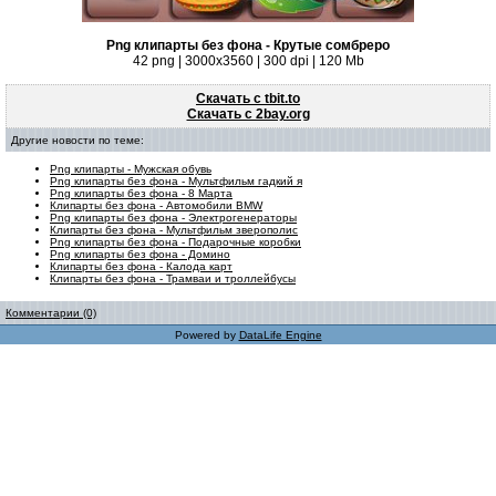
Png клипарты без фона - Крутые сомбреро
42 png | 3000х3560 | 300 dpi | 120 Mb
Скачать с tbit.to
Скачать с 2bay.org
Другие новости по теме:
Png клипарты - Мужская обувь
Png клипарты без фона - Мультфильм гадкий я
Png клипарты без фона - 8 Марта
Клипарты без фона - Автомобили BMW
Png клипарты без фона - Электрогенераторы
Клипарты без фона - Мультфильм зверополис
Png клипарты без фона - Подарочные коробки
Png клипарты без фона - Домино
Клипарты без фона - Калода карт
Клипарты без фона - Трамваи и троллейбусы
Комментарии (0)
Powered by
DataLife Engine