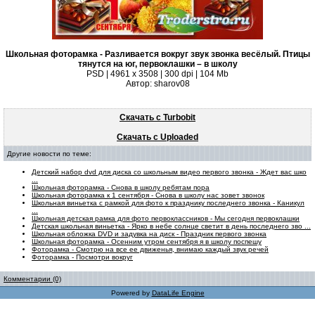
Школьная фоторамка - Разливается вокруг звук звонка весёлый. Птицы
тянутся на юг, первоклашки – в школу
PSD | 4961 х 3508 | 300 dpi | 104 Mb
Автор: sharov08
Скачать с Turbobit
Скачать с Uploaded
Другие новости по теме:
Детский набор dvd для диска со школьным видео первого звонка - Ждет вас шко
...
Школьная фоторамка - Снова в школу ребятам пора
Школьная фоторамка к 1 сентября - Снова в школу нас зовет звонок
Школьная виньетка с рамкой для фото к празднику последнего звонка - Каникул
...
Школьная детская рамка для фото первоклассников - Мы сегодня первоклашки
Детская школьная виньетка - Ярко в небе солнце светит в день последнего зво ...
Школьная обложка DVD и задувка на диск - Праздник первого звонка
Школьная фоторамка - Осенним утром сентября я в школу поспешу
Фоторамка - Смотрю на все ее движенья, внимаю каждый звук речей
Фоторамка - Посмотри вокруг
Комментарии (0)
Powered by
DataLife Engine