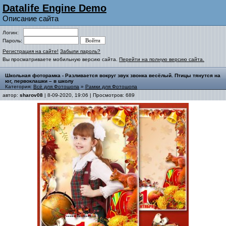
Datalife Engine Demo
Описание сайта
Логин:
Пароль:
Регистрация на сайте!
Забыли пароль?
Вы просматриваете мобильную версию сайта.
Перейти на полную версию сайта.
Школьная фоторамка - Разливается вокруг звук звонка весёлый. Птицы тянутся на
юг, первоклашки – в школу
Категория:
Всё для Фотошопа
»
Рамки для Фотошопа
автор:
sharov08
| 8-09-2020, 19:06 | Просмотров: 689