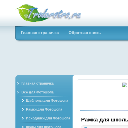
Troderstro.ru -
Главная страничка
Обратная связь
Портал о
графическом
Главная страничка
Всё для Фотошопа
Шаблоны для Фотошопа
Рамки для Фотошопа
Исходники для Фотошопа
Рамка для школь
Фоны для Фотошопа