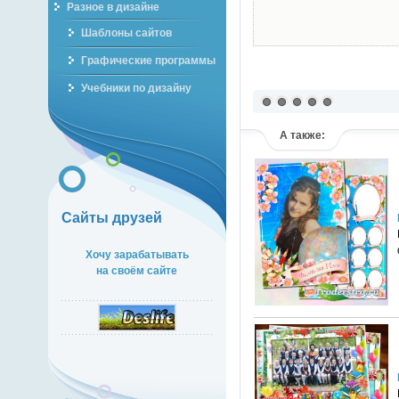
Разное в дизайне
Шаблоны сайтов
Графические программы
Учебники по дизайну
А также:
Сайты друзей
Хочу зарабатывать
на своём сайте