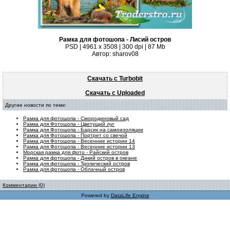
Рамка для фотошопа - Лисий остров
PSD | 4961 х 3508 | 300 dpi | 87 Mb
Автор: sharov08
Скачать с Turbobit
Скачать с Uploaded
Другие новости по теме:
Рамка для фотошопа - Смородиновый сад
Рамка для Фотошопа - Цветущий луг
Рамка для Фотошопа - Барсик на самоизоляции
Рамка для Фотошопа - Портрет со свечой
Рамка для Фотошопа - Весенние истории 14
Рамка для Фотошопа - Весенние истории 13
Морская рамка для фото - Райский остров
Рамка для фотошопа - Дикий остров в океане
Рамка для фотошопа - Тропический остров
Рамка для фотошопа - Облачный остров
Комментарии (0)
Powered by
DataLife Engine