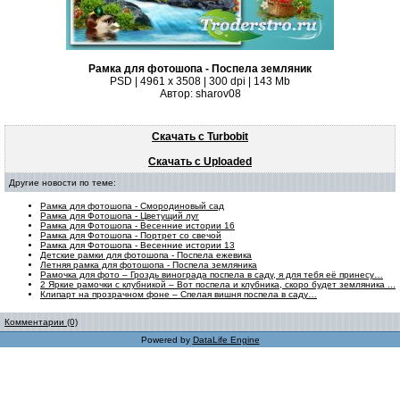
Рамка для фотошопа - Поспела земляник
PSD | 4961 х 3508 | 300 dpi | 143 Mb
Автор: sharov08
Скачать с Turbobit
Скачать с Uploaded
Другие новости по теме:
Рамка для фотошопа - Смородиновый сад
Рамка для Фотошопа - Цветущий луг
Рамка для Фотошопа - Весенние истории 16
Рамка для Фотошопа - Портрет со свечой
Рамка для Фотошопа - Весенние истории 13
Детские рамки для фотошопа - Поспела ежевика
Летняя рамка для фотошопа - Поспела земляника
Рамочка для фото – Гроздь винограда поспела в саду, я для тебя её принесу…
2 Яркие рамочки с клубникой – Вот поспела и клубника, скоро будет земляника ...
Клипарт на прозрачном фоне – Спелая вишня поспела в саду…
Комментарии (0)
Powered by
DataLife Engine