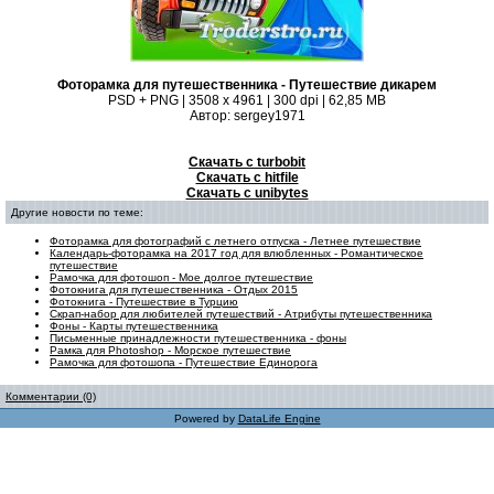
Фоторамка для путешественника - Путешествие дикарем
PSD + PNG | 3508 x 4961 | 300 dpi | 62,85 MB
Автор: sergey1971
Скачать с turbobit
Скачать с hitfile
Скачать с unibytes
Другие новости по теме:
Фоторамка для фотографий с летнего отпуска - Летнее путешествие
Календарь-фоторамка на 2017 год для влюбленных - Романтическое
путешествие
Рамочка для фотошоп - Мое долгое путешествие
Фотокнига для путешественника - Отдых 2015
Фотокнига - Путешествие в Турцию
Скрап-набор для любителей путешествий - Атрибуты путешественника
Фоны - Карты путешественника
Письменные принадлежности путешественника - фоны
Рамка для Photoshop - Морское путешествие
Рамочка для фотошопа - Путешествие Единорога
Комментарии (0)
Powered by
DataLife Engine