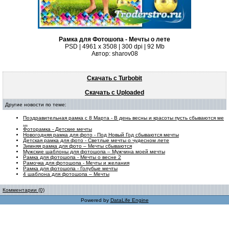
Рамка для Фотошопа - Мечты о лете
PSD | 4961 х 3508 | 300 dpi | 92 Mb
Автор: sharov08
Скачать с Turbobit
Скачать с Uploaded
Другие новости по теме:
Поздравительная рамка с 8 Марта - В день весны и красоты пусть сбываются ме
...
Фоторамка - Детские мечты
Новогодняя рамка для фото - Под Новый Год сбываются мечты
Детская рамка для фото - Светлые мечты о чудесном лете
Зимняя рамка для фото – Мечты сбываются
Мужские шаблоны для фотошопа – Мужчина моей мечты
Рамка для фотошопа - Мечты о весне 2
Рамочка для фотошопа - Мечты и желания
Рамка для фотошопа - Голубые мечты
4 шаблона для фотошопа – Мечты
Комментарии (0)
Powered by
DataLife Engine