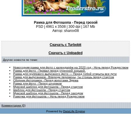
Рамка для Фотошопа - Перед грозой
PSD | 4961 х 3508 | 300 dpi | 167 Mb
Автор: sharov08
Скачать с Turbobit
Скачать с Uploaded
Другие новости по теме:
Новогодняя рамка для фото с календарём на 2020 год - Ночь перед Рождеством
Рамка для фото - Привал перед утренней зорькой.
Рамка для группового выпускного фото — Перед тобой открыты все пути
Рамка для выпускников - Впереди перемены, ты стоишь перед стартом
Сборник фоторамок - Перед воротами Эдема
Рамка для фото - Перед штормом
Мужской шаблон для фотошопа - Перед стартом
Шаблон для фотошопа - Перед стартом
Мужской шаблон для фотошопа - Перед заездом
Рамочка для фотошопа – Ночь перед Рождеством
Комментарии (0)
Powered by
DataLife Engine