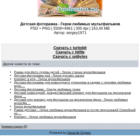
Детская фоторамка - Герои любимых мультфильмов
PSD + PNG | 3508×4961 | 300 dpi | 163,40 MB
Автор: sergey1971
Скачать с turbobit
Скачать с hitfile
Скачать с unibytes
Другие новости по теме:
Рамка для фото группы детей - Герои старых мультфильмов
Детская фоторамка psd - Герои русских сказок
Клипарт в png - Герои мультфильмов
Детская фоторамка для новогоднего утренника в садике с героями любимых
муль ...
Детская фоторамка - Среди любимых тачек
Детский новогодний, рождественский клипарт для фотошопа на прозрачном
фоне ...
Детский png клипарт для фотошопа на прозрачном фоне - Герои любимых
мультфи ...
Герои мультфильмов
Рамка детская – герои любимых мультфильмов в гостях персонажей Спокойной
но ...
Клипарт - Герои любимых мультфильмов
Комментарии (0)
Powered by
DataLife Engine