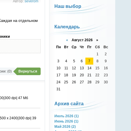
Автор:
severom
Наш выбор
Каждая на отдельном
Календарь
жники
«
Август 2026 »
Пн
Вт
Ср
Чт
Пт
Сб
Вс
1
2
3
4
5
6
7
8
9
10
11
12
13
14
15
16
ии: (0)
Вернуться
17
18
19
20
21
22
23
24
25
26
27
28
29
30
31
0|300 dpi| 47 Мб
Архив сайта
Июль 2026 (1)
0 х 2400|300 dpi| 39
Июнь 2026 (1)
Май 2026 (2)