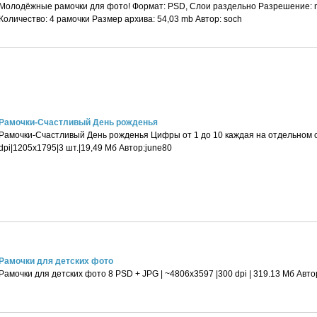
Молодёжные рамочки для фото! Формат: PSD, Слои раздельно Разрешение: 
Количество: 4 рамочки Размер архива: 54,03 mb Автор: soch
Рамочки-Счастливый День рожденья
Рамочки-Счастливый День рожденья Цифры от 1 до 10 каждая на отдельном 
dpi|1205x1795|3 шт.|19,49 Мб Автор:june80
Рамочки для детских фото
Рамочки для детских фото 8 PSD + JPG | ~4806x3597 |300 dpi | 319.13 Мб Автор: