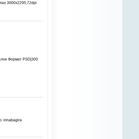
max 3000х2295,72dpi
слое Формат PSD|300
 irinabagira