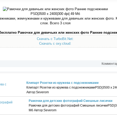
PSD|3500 х 2400|300 dpi| 49 Мб
ежниками, жемчужинами и кружевами для девичьих или женских фото. 
слое. Всего 3 слоя
бесплатно Рамочки для девичьих или женских фото Ранние подсне
Скачать с TurboBit.Net:
Скачать с oxy.cloud:
Комментар
Клипарт Розетки из кружева с подснежниками
Клипарт Розетки из кружева с подснежникамиPSD|3500 х 240
Автор:Severom
Рамочки для детских фотографий Смешные лисички
Рамочки для детских фотографий Смешные лисичкиPSD|350
Мб Автор:Severom