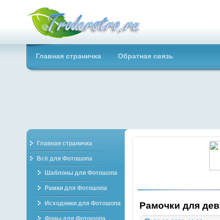
Troderstro.ru -
Главная страничка
Обратная связь
Портал о
графическом
Главная страничка
Всё для Фотошопа
Шаблоны для Фотошопа
Рамки для Фотошопа
Исходники для Фотошопа
Рамочки для дев
Фоны для Фотошопа