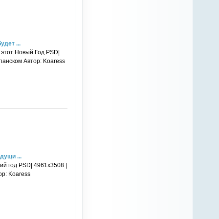
дет ...
т этот Новый Год PSD|
спанском Автор: Koaress
ущи ...
ий год PSD| 4961x3508 |
ор: Koaress