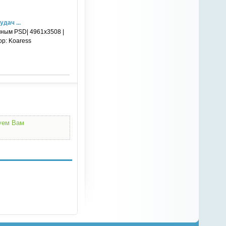
дач ...
чным PSD| 4961x3508 |
ор: Koaress
дуем Вам