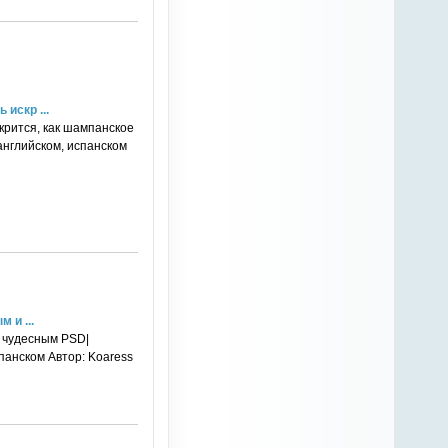
искр ...
крится, как шампанское
 английском, испанском
 и ...
и чудесным PSD|
спанском Автор: Koaress