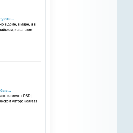
уютн ...
о в доме, в мире, и в
глийском, испанском
ыв ...
ываются мечты PSD|
панском Автор: Koaress