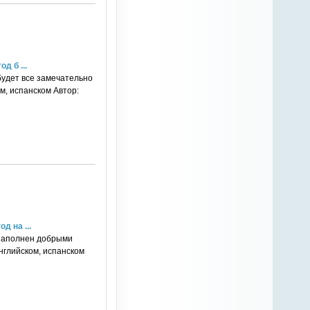
д б ...
будет все замечательно
ом, испанском Автор:
д на ...
 наполнен добрыми
английском, испанском