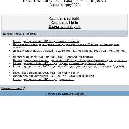
PSD + PNG + JPG | 4984 x 3531 | 300 dpi | 87,35 MB
Автор: sergey1971
Скачать с turbobit
Скачать с hitfile
Скачать с unibytes
Другие новости по теме:
Календарь-рамка на 2020 год - Зимние забавы
Настенный календарь с рамкой под фотографию на 2020 год - Новогодние
снегов ...
Детский календарь с рамкой на 2020 год - Календарь на 2020 год - Кот Леопол
...
Новогодний календарь на 2020 год - Новогодний винтаж
Новогодняя рамка с календарём на 2020 год - На пороге Крысы год, верь, он с ...
Календарь-рамка на 2020 год - Дед мороз нам подарочки принес
Календарь-рамка на 2020 год - Новый год стучится в двери, на пороге Дед Мор
...
Календарь-рамка на 2020 год - Мелодия осени
календарь для фотошопа на 2020 год - Старинный замок
Календарь-рамка на 2020 год - Дары осени
Комментарии (0)
Powered by
DataLife Engine