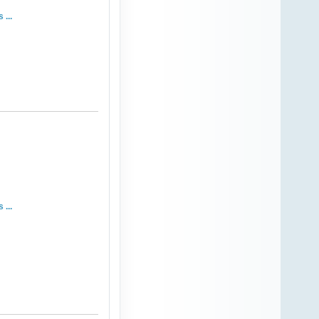
...
...